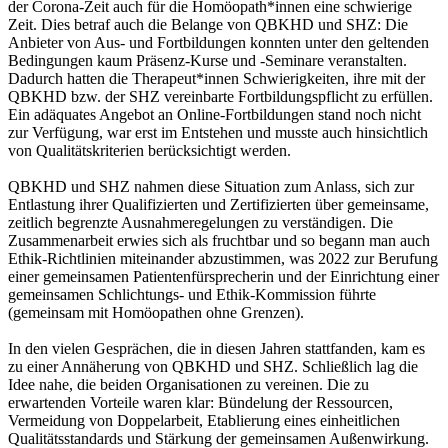
der Corona-Zeit auch für die Homöopath*innen eine schwierige
Zeit. Dies betraf auch die Belange von QBKHD und SHZ: Die
Anbieter von Aus- und Fortbildungen konnten unter den geltenden
Bedingungen kaum Präsenz-Kurse und -Seminare veranstalten.
Dadurch hatten die Therapeut*innen Schwierigkeiten, ihre mit der
QBKHD bzw. der SHZ vereinbarte Fortbildungspflicht zu erfüllen.
Ein adäquates Angebot an Online-Fortbildungen stand noch nicht
zur Verfügung, war erst im Entstehen und musste auch hinsichtlich
von Qualitätskriterien berücksichtigt werden.
QBKHD und SHZ nahmen diese Situation zum Anlass, sich zur
Entlastung ihrer Qualifizierten und Zertifizierten über gemeinsame,
zeitlich begrenzte Ausnahmeregelungen zu verständigen. Die
Zusammenarbeit erwies sich als fruchtbar und so begann man auch
Ethik-Richtlinien miteinander abzustimmen, was 2022 zur Berufung
einer gemeinsamen Patientenfürsprecherin und der Einrichtung einer
gemeinsamen Schlichtungs- und Ethik-Kommission führte
(gemeinsam mit Homöopathen ohne Grenzen).
In den vielen Gesprächen, die in diesen Jahren stattfanden, kam es
zu einer Annäherung von QBKHD und SHZ. Schließlich lag die
Idee nahe, die beiden Organisationen zu vereinen. Die zu
erwartenden Vorteile waren klar: Bündelung der Ressourcen,
Vermeidung von Doppelarbeit, Etablierung eines einheitlichen
Qualitätsstandards und Stärkung der gemeinsamen Außenwirkung.