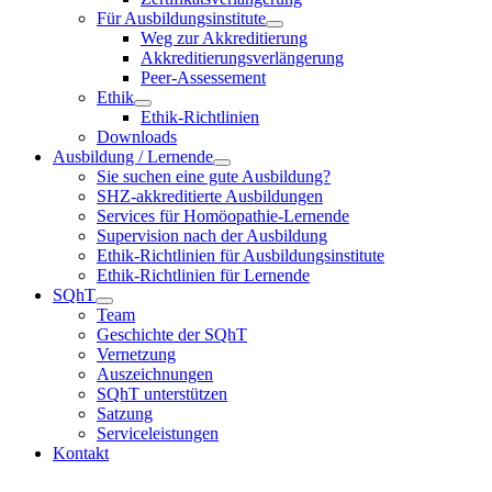
Für Ausbildungsinstitute
Weg zur Akkreditierung
Akkreditierungsverlängerung
Peer-Assessement
Ethik
Ethik-Richtlinien
Downloads
Ausbildung / Lernende
Sie suchen eine gute Ausbildung?
SHZ-akkreditierte Ausbildungen
Services für Homöopathie-Lernende
Supervision nach der Ausbildung
Ethik-Richtlinien für Ausbildungsinstitute
Ethik-Richtlinien für Lernende
SQhT
Team
Geschichte der SQhT
Vernetzung
Auszeichnungen
SQhT unterstützen
Satzung
Serviceleistungen
Kontakt