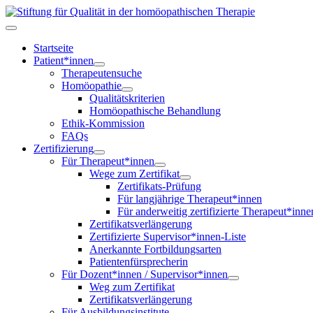
Startseite
Patient*innen
Therapeutensuche
Homöopathie
Qualitätskriterien
Homöopathische Behandlung
Ethik-Kommission
FAQs
Zertifizierung
Für Therapeut*innen
Wege zum Zertifikat
Zertifikats-Prüfung
Für langjährige Therapeut*innen
Für anderweitig zertifizierte Therapeut*inne
Zertifikatsverlängerung
Zertifizierte Supervisor*innen-Liste
Anerkannte Fortbildungsarten
Patientenfürsprecherin
Für Dozent*innen / Supervisor*innen
Weg zum Zertifikat
Zertifikatsverlängerung
Für Ausbildungsinstitute