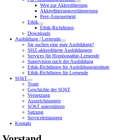
Weg zur Akkreditierung
Akkreditierungsverlängerung
Peer-Assessement
Ethik
Ethik-Richtlinien
Downloads
Ausbildung / Lernende
Sie suchen eine gute Ausbildung?
SHZ-akkreditierte Ausbildungen
Services für Homöopathie-Lernende
Supervision nach der Ausbildung
Ethik-Richtlinien für Ausbildungsinstitute
Ethik-Richtlinien für Lernende
SQhT
Team
Geschichte der SQhT
Vernetzung
Auszeichnungen
SQhT unterstützen
Satzung
Serviceleistungen
Kontakt
Vorstand